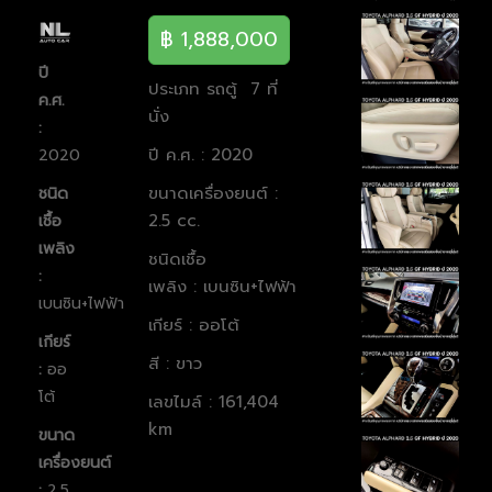
฿ 1,888,000
ปี
ประเภท รถตู้ 7 ที่
ค.ศ.
นั่ง
:
ปี ค.ศ. : 2020
2020
ขนาดเครื่องยนต์ :
ชนิด
2.5 cc.
เชื้อ
เพลิง
ชนิดเชื้อ
:
เพลิง : เบนซิน+ไฟฟ้า
เบนซิน+ไฟฟ้า
เกียร์ : ออโต้
เกียร์
สี : ขาว
:
ออ
โต้
เลขไมล์ : 161,404
km
ขนาด
เครื่องยนต์
:
2.5