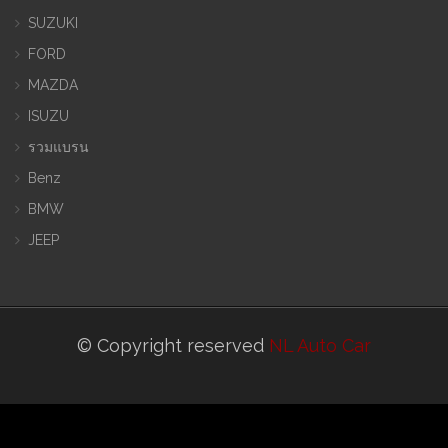
SUZUKI
FORD
MAZDA
ISUZU
รวมแบรน
Benz
BMW
JEEP
© Copyright reserved
NL Auto Car