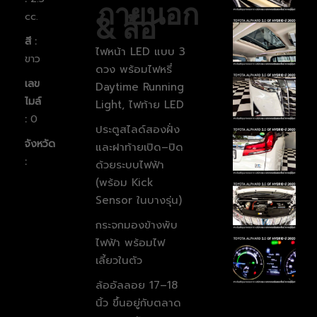
ภายนอก
cc.
& ล้อ
สี :
ไฟหน้า LED แบบ 3
ขาว
ดวง พร้อมไฟหรี่
เลข
Daytime Running
ไมล์
Light, ไฟท้าย LED
:
0
ประตูสไลด์สองฝั่ง
จังหวัด
และฝาท้ายเปิด–ปิด
:
ด้วยระบบไฟฟ้า
(พร้อม Kick
Sensor ในบางรุ่น)
กระจกมองข้างพับ
ไฟฟ้า พร้อมไฟ
เลี้ยวในตัว
ล้ออัลลอย 17–18
นิ้ว ขึ้นอยู่กับตลาด