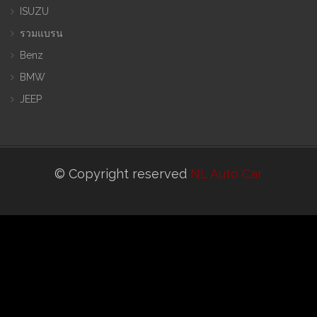
ISUZU
รวมแบรน
Benz
BMW
JEEP
© Copyright reserved
NL Auto Car