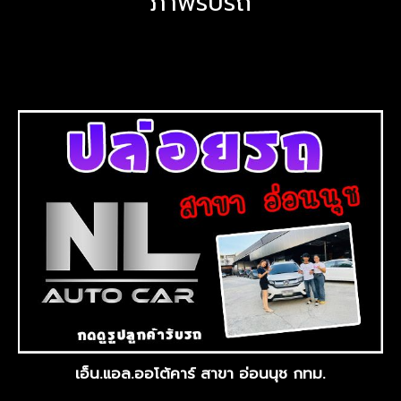
ภาพรับรถ
เอ็น.แอล.ออโต้คาร์ สาขา อ่อนนุช กทม.