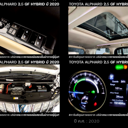
ปี ค.ศ. :
2020