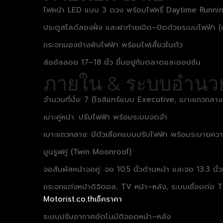
ไฟหน้า LED แบบ 3 ดวง พร้อมไฟหรี่ Daytime Runnin
ประตูสไลด์สองฝั่ง และฝาท้ายเปิด–ปิดด้วยระบบไฟฟ้า (
กระจกมองข้างพับไฟฟ้า พร้อมไฟเลี้ยวในตัว
ล้ออัลลอย 17–18 นิ้ว ขึ้นอยู่กับตลาดและออปชัน
ภายใน & ระบบอำน
จำนวนที่นั่ง: 7 (โซลิแทร์แบบ Executive, เบาะแถวก
เบาะคู่หน้า: ปรับไฟฟ้า พร้อมระบบจดจำ
เบาะแถวกลาง: มีตัวเลือกแบบปรับไฟฟ้า พร้อมระบายค
มูนรูฟคู่ (Twin Moonroof)
จอสัมผัสหน้าจอคู่: จอ 10.5 นิ้วด้านหน้า และจอ 13.3 น
กระจกแต่งหน้าดิจิตอล, TV หน้า–หลัง, ระบบเชื่อมต
Motorist.co.th
เช็คราคา
ระบบปรับอากาศอัตโนมัติจอดหน้า–หลัง