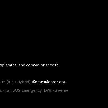
riplemthailand.com
Motorist.co.th
หน่ง (ในรุ่น Hybrid)
เช็คราคา
เช็คราคา.คอม
ค้นหารถ, SOS Emergency, DVR หน้า–หลัง