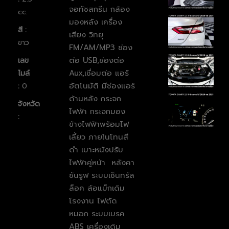
จอทัชสกรีน กล้อง
cc.
มองหลัง เครื่อง
สี :
เสียง วิทยุ
ขาว
FM/AM/MP3 ช่อง
ต่อ USB,ช่องต่อ
เลข
Aux,เชื่อมต่อ แอร์
ไมล์
อัตโนมัติ มีช่องแอร์
:
0
ด้านหลัง กระจก
จังหวัด
ไฟฟ้า กระจกมอง
:
ข้างไฟฟ้าพร้อมไฟ
เลี้ยว ภายในโทนสี
ดำ เบาะหนังปรับ
ไฟฟ้าคู่หน้า หลังคา
ซันรูฟ ระบบเซ็นทรัล
ล็อค ล้อแม็กเดิม
โรงงาน ไฟตัด
หมอก ระบบเบรค
ABS เครื่องเดิม