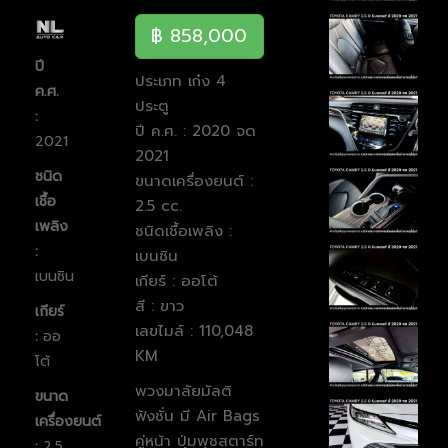
฿ 858,000
ปี
ประเภท เก๋ง 4
ค.ศ.
ประตู
:
ปี ค.ศ. : 2020 จด
2021
2021
ชนิด
ขนาดเครื่องยนต์ :
เชื้อ
2.5 cc.
เพลิง
ชนิดเชื้อเพลิง :
:
เบนซิน
เบนซิน
เกียร์ : ออโต้
สี : ขาว
เกียร์
เลขไมล์ : 110,048
:
ออ
KM
โต้
พวงมาลัยมัลติ
ขนาด
ฟังชั่น มี Air Bags
เครื่องยนต์
คู่หน้า ปุ่มพุชสตาร์ท
:
2.5