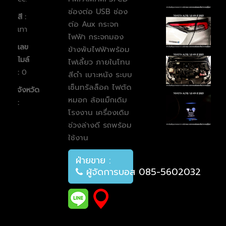
ช่องต่อ USB ช่อง
สี :
ต่อ Aux กระจก
เทา
ไฟฟ้า กระจกมอง
เลข
ข้างพับไฟฟ้าพร้อม
ไมล์
ไฟเลี้ยว ภายในโทน
:
0
สีดำ เบาะหนัง ระบบ
เซ็นทรัลล็อค ไฟตัด
จังหวัด
หมอก ล้อแม็กเดิม
:
โรงงาน เครื่องเดิม
ช่วงล่างดี รถพร้อม
ใช้งาน
ฝ่ายขาย :
ผู้จัดการบอส 085-5602032