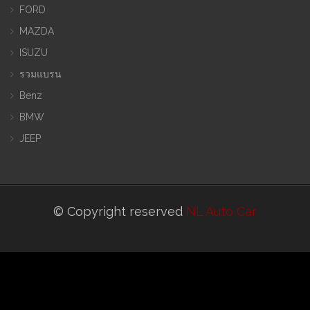
FORD
MAZDA
ISUZU
รวมแบรน
Benz
BMW
JEEP
© Copyright reserved
NL Auto Car