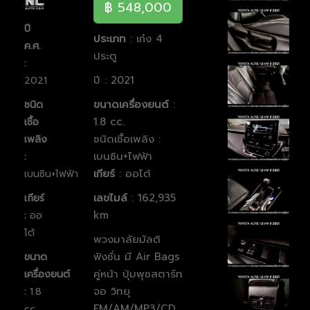
฿ 548,000
ปี
ประเภท
: เก๋ง 4
ค.ศ.
ประตู
:
ปี : 2021
2021
ขนาดเครื่องยนต์
:
ชนิด
1.8 cc.
เชื้อ
ชนิดเชื้อเพลิง :
เพลิง
เบนซิน+ไฟฟ้า
:
เกียร์
: ออโต้
เบนซิน+ไฟฟ้า
เลขไมล์
: 162,935
เกียร์
km
:
ออ
โต้
พวงมาลัยมัลติ
ฟังชั่น มี Air Bags
ขนาด
คู่หน้า ปุ่มพุชสตาร์ท
เครื่องยนต์
จอ
วิทยุ
:
1.8
FM/AM/MP3/CD
cc.