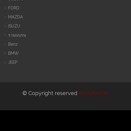
FORD
MAZDA
ISUZU
รวมแบรน
Benz
BMW
JEEP
© Copyright reserved
NL Auto Car