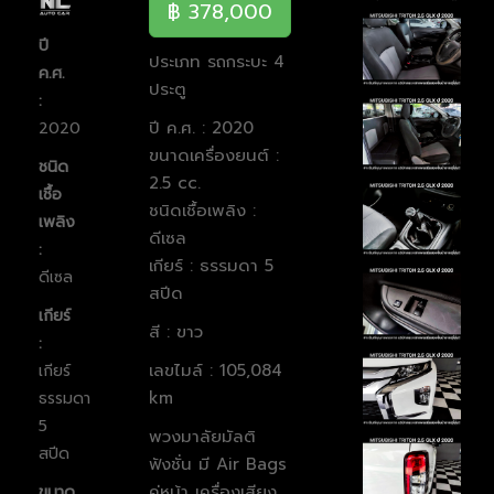
฿ 378,000
ปี
ประเภท รถกระบะ 4
ค.ศ.
ประตู
:
ปี ค.ศ. : 2020
2020
ขนาดเครื่องยนต์ :
ชนิด
2.5 cc.
เชื้อ
ชนิดเชื้อเพลิง :
เพลิง
ดีเซล
:
เกียร์ : ธรรมดา 5
ดีเซล
สปีด
เกียร์
สี : ขาว
:
เลขไมล์ : 105,084
เกียร์
km
ธรรมดา
5
พวงมาลัยมัลติ
สปีด
ฟังชั่น
มี Air Bags
คู่หน้า
เครื่องเสียง
ขนาด