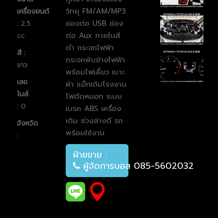
วิทยุ FM/AM/MP3
เครื่องยนต์
ช่องต่อ USB ช่อง
:
2.5
ต่อ Aux ภายในสี
cc.
ดำ
กระจกไฟฟ้า
สี :
กระจกพับข้างไฟฟ้า
ขาว
พร้อมไฟเลี้ยว เบาะ
เลข
ผ้า แม็กเดิมโรงงาน
ไมล์
ไฟตัดหมอก
ระบบ
:
0
เบรค ABS
เครื่อง
เดิม ช่วงล่างดี รถ
จังหวัด
พร้อมใช้งาน
:
ฝ่ายขาย :
ผู้จัดการบอส 085-5602032