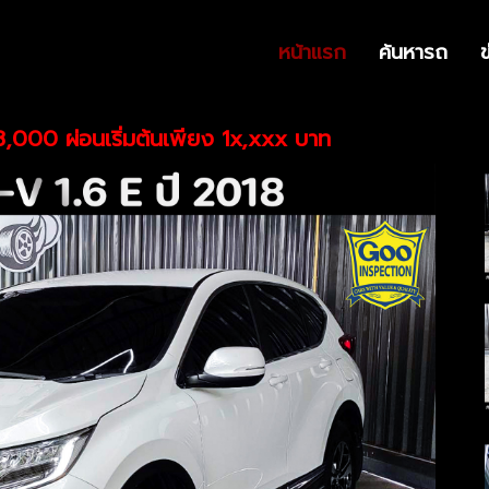
CAR / รายละเอียดรถ
หน้าแรก
ค้นหารถ
000 ผ่อนเริ่มต้นเพียง 1x,xxx บาท