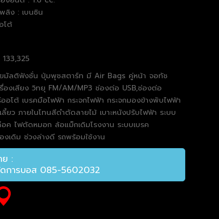
เพลิง : เบนซิน
ออโต้
: 133,325
มัลติฟังชั่น ปุ่มพุชสตาร์ท มี Air Bags คู่หน้า จอทัช
รื่องเสียง วิทยุ FM/AM/MP3 ช่องต่อ USB,ช่องต่อ
์ออโต้ เบรคมือไฟฟ้า กระจกไฟฟ้า กระจกมองข้างพับไฟฟ้า
ลี้ยว ภายในโทนสีดำตัดลายไม้ เบาะหนังปรับไฟฟ้า ระบบ
ลล็อค ไฟตัดหมอก ล้อแม็กเดิมโรงงาน
ระบบเบรค
่องเดิม ช่วงล่างดี รถพร้อมใช้งาน
ย :
้จัดการบอส 085-5602032