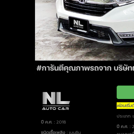
ผ่อนเริ่
ประเภท เ
ปี ค.ศ. :
2018
ปี ค.ศ. :
ชนิดเชื้อเพลิง :
เบนซิน
ขนาดเครื