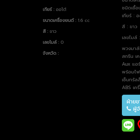
ชนิดเชื้อ
เกียร์ :
ออโต้
เกียร์ : 
ขนาดเครื่องยนต์ :
1.6 cc
สี : ขาว
สี :
ขาว
เลขไมล์ 
เลขไมล์ :
0
พวงมาลัย
จังหวัด :
สกรีน
เค
Aux แอร
พร้อมไฟเ
เซ็นทรั
ABS
เครื
ฝ่ายขา
ผู