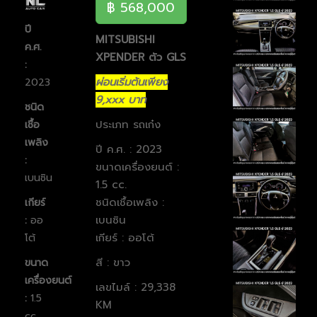
฿ 568,000
ปี
MITSUBISHI
ค.ศ.
XPENDER ตัว GLS
:
ผ่อนเริ่มต้นเพียง
2023
9,xxx บาท
ชนิด
ประเภท รถเก๋ง
เชื้อ
เพลิง
ปี ค.ศ. : 2023
:
ขนาดเครื่องยนต์ :
เบนซิน
1.5 cc.
ชนิดเชื้อเพลิง :
เกียร์
เบนซิน
:
ออ
เกียร์ : ออโต้
โต้
สี : ขาว
ขนาด
เครื่องยนต์
เลขไมล์ : 29,338
:
1.5
KM
cc.