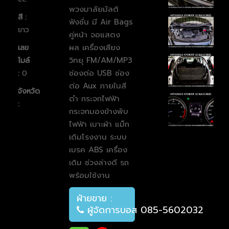
พวงมาลัยมัลติ
สี :
ฟังชั่น
มี Air Bags
ขาว
คู่หน้า จอแสดง
ผล
เครื่องเสียง
เลข
วิทยุ FM/AM/MP3
ไมล์
ช่องต่อ USB ช่อง
:
0
ต่อ Aux ภายในสี
จังหวัด
ดำ
กระจกไฟฟ้า
:
กระจกมองข้างพับ
ไฟฟ้า เบาะผ้า แม็ก
เดิมโรงงาน
ระบบ
เบรค ABS
เครื่อง
เดิม ช่วงล่างดี รถ
พร้อมใช้งาน
ฝ่ายขาย :
ผู้จัดการบอส 085-5602032